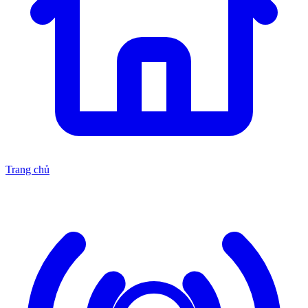
Trang chủ