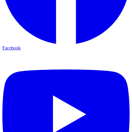
Facebook