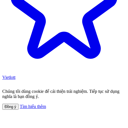
Vietlott
Chúng tôi dùng cookie để cải thiện trải nghiệm. Tiếp tục sử dụng
nghĩa là bạn đồng ý.
Tìm hiểu thêm
Đồng ý