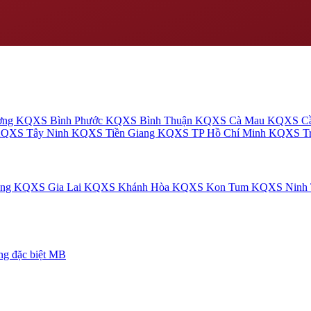
ơng
KQXS Bình Phước
KQXS Bình Thuận
KQXS Cà Mau
KQXS C
QXS Tây Ninh
KQXS Tiền Giang
KQXS TP Hồ Chí Minh
KQXS Tr
ông
KQXS Gia Lai
KQXS Khánh Hòa
KQXS Kon Tum
KQXS Ninh
ng đặc biệt MB