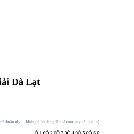
iải Đà Lạt
 trí thuần túy — không dính dáng đến cá cược hay kết quả thật.
Ô 1
0
Ô 2
0
Ô 3
0
Ô 4
0
Ô 5
0
Ô 6
0