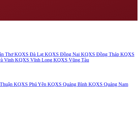
ần Thơ
KQXS Đà Lạt
KQXS Đồng Nai
KQXS Đồng Tháp
KQXS
à Vinh
KQXS Vĩnh Long
KQXS Vũng Tàu
 Thuận
KQXS Phú Yên
KQXS Quảng Bình
KQXS Quảng Nam