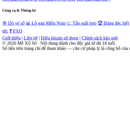
Công cụ & Thống kê
🎯 Dò vé số
📊 Lô gan Miền Nam
📈 Tần suất loto
🏆 Bảng đặc biệt
tức
❓ FAQ
Giới thiệu
|
Liên hệ
|
Điều khoản sử dụng
|
Chính sách bảo mật
© 2026 Mê Xổ Số · Nội dung dành cho độc giả từ đủ 18 tuổi
Số liệu trên trang chỉ để tham khảo — căn cứ pháp lý là công bố của 