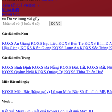
Xem kết quả Vietlott →
Mega 6/45
Power 6/55
🎫 Dò vé trong vài giây
Dò Vé
Các đài miền Nam
KQXS An Giang
KQXS Bạc Liêu
KQXS Bến Tre
KQXS Bình Dư
Hậu Giang
KQXS Kiên Giang
KQXS Long An
KQXS Sóc Trăng
K
Các đài miền Trung
KQXS Bình Định
KQXS Đà Nẵng
KQXS Đắk Lắk
KQXS Đắk N
KQXS Quảng Ngãi
KQXS Quảng Trị
KQXS Thừa Thiên Huế
Miền Bắc mỗi ngày
KQXS Miền Bắc (hằng ngày)
Lô gan Miền Bắc
Sổ đầu đuôi MB
Bả
Vietlott
Kết quả Mega 6/45
Kết quả Power 6/55
Kết quả Max 3D+