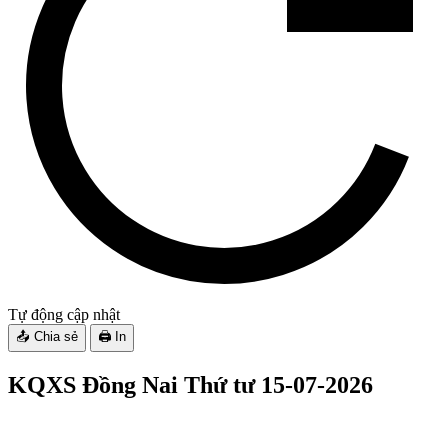
Tự động cập nhật
📤 Chia sẻ
🖨️ In
KQXS Đồng Nai
Thứ tư 15-07-2026