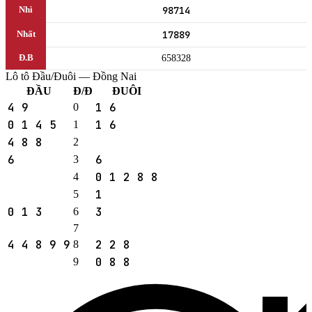
Nhì
98714
Nhất
17889
Đ.B
658328
Lô tô Đầu/Đuôi — Đồng Nai
ĐẦU
Đ/Đ
ĐUÔI
4 9
1 6
0
0 1 4 5
1 6
1
4 8 8
2
6
6
3
0 1 2 8 8
4
1
5
0 1 3
3
6
7
4 4 8 9 9
2 2 8
8
0 8 8
9