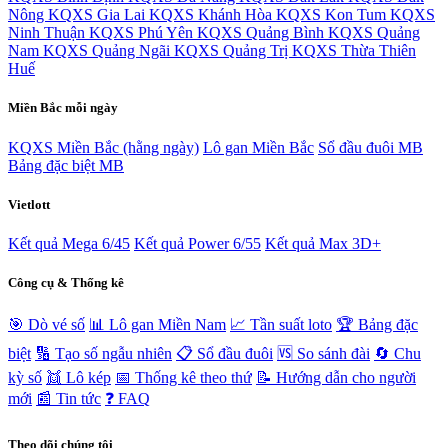
Nông
KQXS Gia Lai
KQXS Khánh Hòa
KQXS Kon Tum
KQXS
Ninh Thuận
KQXS Phú Yên
KQXS Quảng Bình
KQXS Quảng
Nam
KQXS Quảng Ngãi
KQXS Quảng Trị
KQXS Thừa Thiên
Huế
Miền Bắc mỗi ngày
KQXS Miền Bắc (hằng ngày)
Lô gan Miền Bắc
Sổ đầu đuôi MB
Bảng đặc biệt MB
Vietlott
Kết quả Mega 6/45
Kết quả Power 6/55
Kết quả Max 3D+
Công cụ & Thống kê
🎯 Dò vé số
📊 Lô gan Miền Nam
📈 Tần suất loto
🏆 Bảng đặc
biệt
🔢 Tạo số ngẫu nhiên
📋 Sổ đầu đuôi
🆚 So sánh đài
🔄 Chu
kỳ số
👯 Lô kép
📅 Thống kê theo thứ
📝 Hướng dẫn cho người
mới
📰 Tin tức
❓ FAQ
Theo dõi chúng tôi