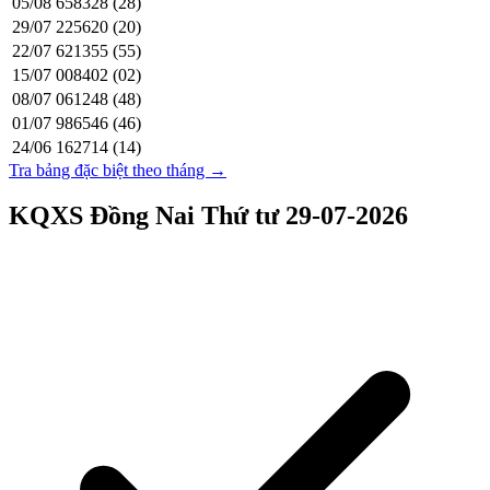
05/08
658328 (28)
29/07
225620 (20)
22/07
621355 (55)
15/07
008402 (02)
08/07
061248 (48)
01/07
986546 (46)
24/06
162714 (14)
Tra bảng đặc biệt theo tháng →
KQXS Đồng Nai
Thứ tư 29-07-2026