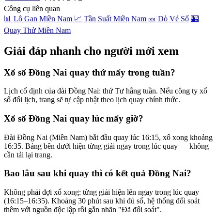
Công cụ liên quan
📊 Lô Gan Miền Nam
📈 Tần Suất Miền Nam
🎫 Dò Vé Số
🎰
Quay Thử Miền Nam
Giải đáp nhanh cho người mới xem
Xổ số Đồng Nai quay thứ mấy trong tuần?
Lịch cố định của đài Đồng Nai: thứ Tư hằng tuần. Nếu công ty xổ
số đổi lịch, trang sẽ tự cập nhật theo lịch quay chính thức.
Xổ số Đồng Nai quay lúc mấy giờ?
Đài Đồng Nai (Miền Nam) bắt đầu quay lúc 16:15, xổ xong khoảng
16:35. Bảng bên dưới hiện từng giải ngay trong lúc quay — không
cần tải lại trang.
Bao lâu sau khi quay thì có kết quả Đồng Nai?
Không phải đợi xổ xong: từng giải hiện lên ngay trong lúc quay
(16:15–16:35). Khoảng 30 phút sau khi đủ số, hệ thống đối soát
thêm với nguồn độc lập rồi gắn nhãn "Đã đối soát".