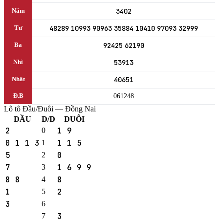
Năm
3402
Tư
48289
10993
90963
35884
10410
97093
32999
Ba
92425
62190
Nhì
53913
Nhất
40651
Đ.B
061248
Lô tô Đầu/Đuôi — Đồng Nai
ĐẦU
Đ/Đ
ĐUÔI
2
1 9
0
0 1 1 3
1 1 5
1
5
0
2
7
1 6 9 9
3
8 8
8
4
1
2
5
3
6
3
7