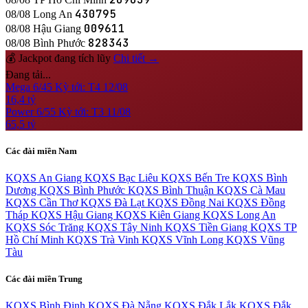
430795
08/08
Long An
009611
08/08
Hậu Giang
828343
08/08
Bình Phước
💰 Jackpot đang tích lũy
Chi tiết →
Đang tải...
Mega 6/45
Kỳ tới: T4 12/08
16,4 tỷ
Power 6/55
Kỳ tới: T3 11/08
65,5 tỷ
Các đài miền Nam
KQXS An Giang
KQXS Bạc Liêu
KQXS Bến Tre
KQXS Bình
Dương
KQXS Bình Phước
KQXS Bình Thuận
KQXS Cà Mau
KQXS Cần Thơ
KQXS Đà Lạt
KQXS Đồng Nai
KQXS Đồng
Tháp
KQXS Hậu Giang
KQXS Kiên Giang
KQXS Long An
KQXS Sóc Trăng
KQXS Tây Ninh
KQXS Tiền Giang
KQXS TP
Hồ Chí Minh
KQXS Trà Vinh
KQXS Vĩnh Long
KQXS Vũng
Tàu
Các đài miền Trung
KQXS Bình Định
KQXS Đà Nẵng
KQXS Đắk Lắk
KQXS Đắk