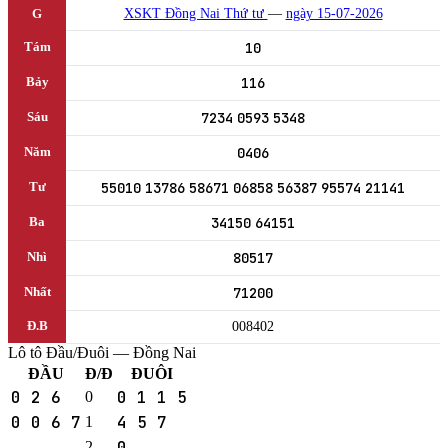
G
XSKT Đồng Nai Thứ tư
—
ngày 15-07-2026
Tám
10
Bảy
116
Sáu
7234
0593
5348
Năm
0406
Tư
55010
13786
58671
06858
56387
95574
21141
Ba
34150
64151
Nhì
80517
Nhất
71200
Đ.B
008402
Lô tô Đầu/Đuôi — Đồng Nai
ĐẦU
Đ/Đ
ĐUÔI
0 2 6
0 1 1 5
0
0 0 6 7
4 5 7
1
0
2